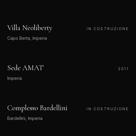
ARCHITETTURA RESIDENZIALE
Villa Neoliberty
01
LQS
IN COSTRUZIONE
Capo Berta, Imperia
ARCHITETTURA DIREZIONALE
Sede AMAT
02
2011
Imperia
ARCHITETTURA RESIDENZIALE
Complesso Bardellini
03
IN COSTRUZIONE
Bardellini, Imperia
ARCHITETTURA COMMERCIALE