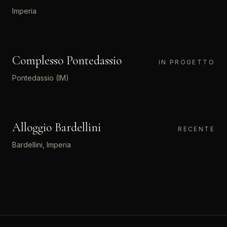
Imperia
ARCHITETTURA INDUSTRIALE
Complesso Pontedassio
08
IN PROGETTO
Pontedassio (IM)
ARCHITETTURA RESIDENZIALE
Alloggio Bardellini
09
LQS
RECENTE
Bardellini, Imperia