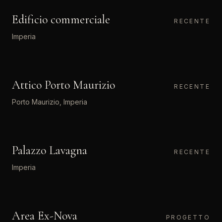
Edificio commerciale
04
LQS
RECENTE
Imperia
INTERIOR · RESIDENZIALE
Attico Porto Maurizio
05
LQS
RECENTE
Porto Maurizio, Imperia
RESTAURO CONSERVATIVO
Palazzo Lavagna
06
RECENTE
Imperia
MASTERPLAN URBANO
Area Ex-Nova
07
PROGETTO